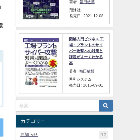
著者 :
福田敏博
コ
翔泳社
発売日 : 2021-12-08
環
図解入門ビジネス 工
場・プラントのサイ
バー攻撃への対策と
課題がよーくわかる
本
著者 :
福田敏博
秀和システム
発売日 : 2015-09-01
カテゴリー
お知らせ
12