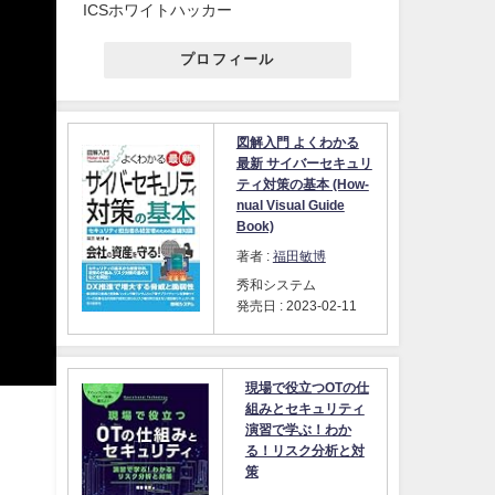
ICSホワイトハッカー
プロフィール
図解入門 よくわかる
最新 サイバーセキュリ
ティ対策の基本 (How-
nual Visual Guide
Book)
著者 :
福田敏博
秀和システム
発売日 : 2023-02-11
現場で役立つOTの仕
組みとセキュリティ
演習で学ぶ！わか
る！リスク分析と対
策