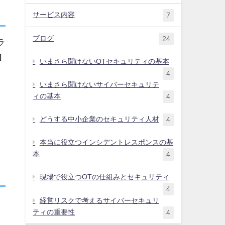
サービス内容
7
ブログ
24
ラ
初
いまさら聞けないOTセキュリティの基本
4
いまさら聞けないサイバーセキュリテ
ィの基本
4
どうする中小企業のセキュリティ人材
4
本当に役立つインシデントレスポンスの基
本
4
現場で役立つOTの仕組みとセキュリティ
4
経営リスクで考えるサイバーセキュリ
ティの重要性
4