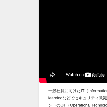
一般社員に向けた
IT
（Inform
learningなどでセキュリテ
ントの
OT
（Operational 