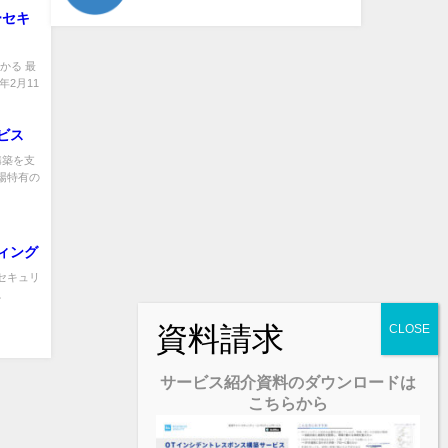
ーセキ
かる 最
2月11
ビス
構築を支
現場特有の
ティング
ーセキュリ
。
サービス紹介資料のダウンロードは
こちらから