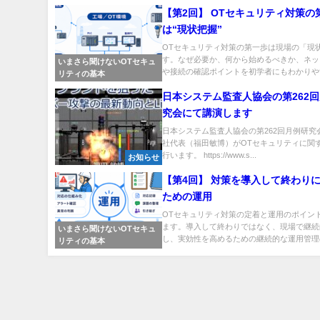
【第2回】 OTセキュリティ対策の
は“現状把握”
OTセキュリティ対策の第一歩は現場の「現
す。なぜ必要か、何から始めるべきか、ネッ
いまさら聞けないOTセキュ
や接続の確認ポイントを初学者にもわかりやす.
リティの基本
日本システム監査人協会の第262
究会にて講演します
日本システム監査人協会の第262回月例研究
社代表（福田敏博）がOTセキュリティに関
行います。 https://www.s...
お知らせ
【第4回】 対策を導入して終わり
ための運用
OTセキュリティ対策の定着と運用のポイン
ます。導入して終わりではなく、現場で継続
いまさら聞けないOTセキュ
し、実効性を高めるための継続的な運用管理の.
リティの基本