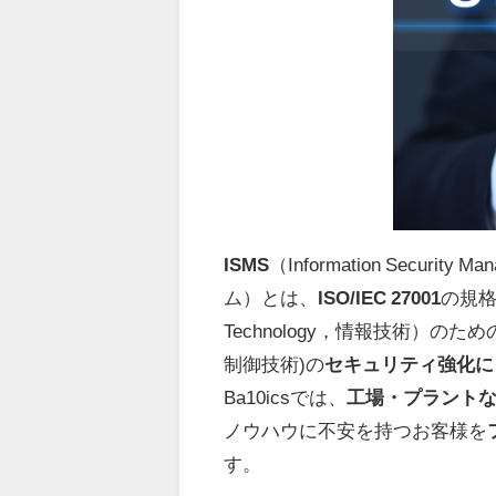
ISMS
（Information Secur
ム）とは、
ISO/IEC 27001
の規
Technology，情報技術）の
制御技術
)の
セキュリティ強化に
Ba10icsでは、
工場・プラントな
ノウハウに不安を持つお客様を
す。