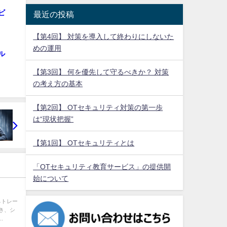
ビ
最近の投稿
【第4回】 対策を導入して終わりにしないた
めの運用
ル
【第3回】 何を優先して守るべきか？ 対策
の考え方の基本
【第2回】 OTセキュリティ対策の第一歩
は“現状把握”
【第1回】 OTセキュリティとは
「OTセキュリティ教育サービス」の提供開
始について
ネトレー
き、シ
.