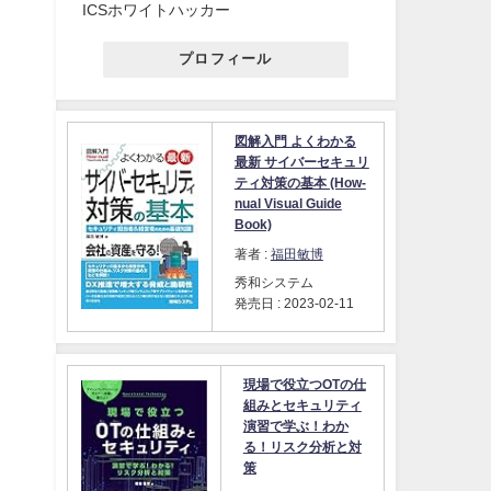
ICSホワイトハッカー
プロフィール
図解入門 よくわかる
最新 サイバーセキュリ
ティ対策の基本 (How-
nual Visual Guide
Book)
著者 :
福田敏博
秀和システム
発売日 : 2023-02-11
，
現場で役立つOTの仕
・
組みとセキュリティ
ま
演習で学ぶ！わか
る！リスク分析と対
策