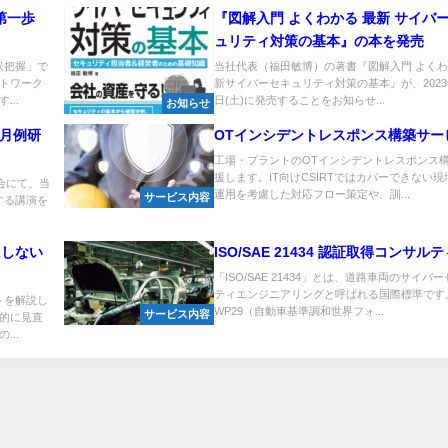
第一歩
『図解入門 よくわかる 最新 サイバ
ュリティ対策の基本』の本を発売
状把握」で
当社代表（福田敏博）の著書『図解入門 よくわ
トワーク
新サイバーセキュリティ対策の基本』が、2023年
..
日(土)に発売することをお知らせ...
お知らせ
回月例研
OTインシデントレスポンス構築サー
工場・プラントのOTインシデントレスポンス
援します。IT向けCSIRTではカバーできない
会にて、当
運用を考慮した対応フロー策定や、訓...
サービス内容
する講演を
にしない
ISO/SAE 21434 認証取得コンサル
「ISO/SAE 21434」とは、道路車両のサイバ
ティエンジニアリングと呼ばれる国際標準です
トを解説し
WP29（自動車基準調和世界フォ...
サービス内容
的に見直
..