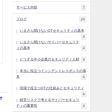
サービス内容
7
ブログ
24
いまさら聞けないOTセキュリティの基本
4
いまさら聞けないサイバーセキュリテ
ィの基本
4
どうする中小企業のセキュリティ人材
4
本当に役立つインシデントレスポンスの基
本
4
現場で役立つOTの仕組みとセキュリティ
4
サ
経営リスクで考えるサイバーセキュリ
ティの重要性
4