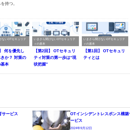
みを持つ。
けないOTセキュリテ
いまさら聞けないOTセキュリテ
いまさら聞けないOTセキュリテ
ィの基本
ィの基本
】 何を優先し
【第2回】 OTセキュリ
【第1回】 OTセキュリ
きか？ 対策の
ティ対策の第一歩は“現
ティとは
の基本
状把握”
育サービス
OTインシデントレスポンス構築
ービス
2024年9月12日