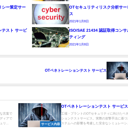
リシー策定サー
OTセキュリティリスク分析サー
ス
2021年1月8日
ンテスト サービ
ISO/SAE 21434 認証取得コンサ
ティング
2021年1月8日
OTペネトレーションテスト サービス
OTペネトレーションテスト サービス
な言葉で
工場・プラントのOTセキュリティに向けたペ
ディアで
ションテストサービス。実際の攻撃手法に基づ
リ...
ステムへの影響を考慮した安全なシミュレーシ..
サービス内容