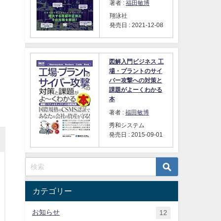
著者 :
福田敏博
翔泳社
発売日 : 2021-12-08
図解入門ビジネス 工
場・プラントのサイ
バー攻撃への対策と
課題がよーくわかる
本
著者 :
福田敏博
秀和システム
発売日 : 2015-09-01
カテゴリー
お知らせ
12