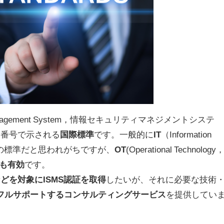
ity Management System，情報セキュリティマネジメントシステ
格番号で示される
国際標準
です。一般的に
IT
（Information
ための標準だと思われがちですが、
OT
(
Operational Technology
も有効
です。
どを対象にISMS認証を取得
したいが、それに必要な技術
フルサポートするコンサルティングサービス
を提供してい