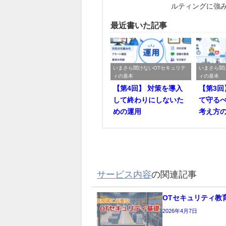
ルティングに強
最近書いた記事
いまさら聞けないOTセキュリテ
いまさら聞
ィの基本
ィの基本
【第4回】 対策を導入
【第3回
して終わりにしないた
て守るべ
めの運用
考え方
サービス内容
の関連記事
OTセキュリティ教
2026年4月7日