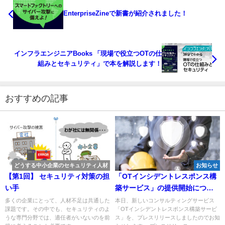
EnterpriseZineで新書が紹介されました！
インフラエンジニアBooks 「現場で役立つOTの仕
組みとセキュリティ」で本を解説します！
おすすめの記事
どうする中小企業のセキュリティ人材
お知らせ
【第1回】 セキュリティ対策の担
「OTインシデントレスポンス構
い手
築サービス」の提供開始につい
て
多くの企業にとって、人材不足は共通した
本日、新しいコンサルティングサービス
課題です。その中でも、セキュリティのよ
「OTインシデントレスポンス構築サービ
うな専門分野では、適任者がいないのを前
ス」を、プレスリリースしましたのでお知