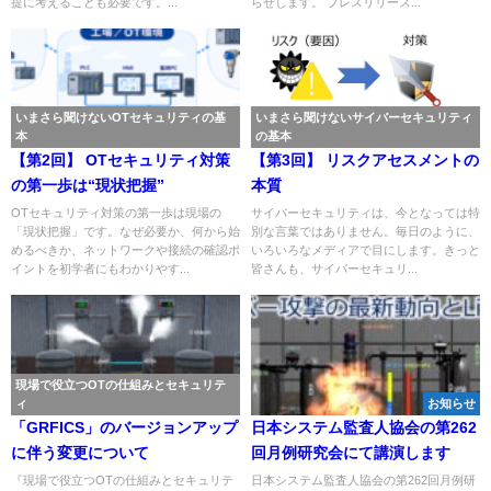
提に考えることも必要です。...
らせします。 プレスリリース...
いまさら聞けないOTセキュリティの基
いまさら聞けないサイバーセキュリティ
本
の基本
【第2回】 OTセキュリティ対策
【第3回】 リスクアセスメントの
の第一歩は“現状把握”
本質
OTセキュリティ対策の第一歩は現場の
サイバーセキュリティは、今となっては特
「現状把握」です。なぜ必要か、何から始
別な言葉ではありません。毎日のように、
めるべきか、ネットワークや接続の確認ポ
いろいろなメディアで目にします。きっと
イントを初学者にもわかりやす...
皆さんも、サイバーセキュリ...
現場で役立つOTの仕組みとセキュリテ
ィ
お知らせ
「GRFICS」のバージョンアップ
日本システム監査人協会の第262
に伴う変更について
回月例研究会にて講演します
『現場で役立つOTの仕組みとセキュリテ
日本システム監査人協会の第262回月例研