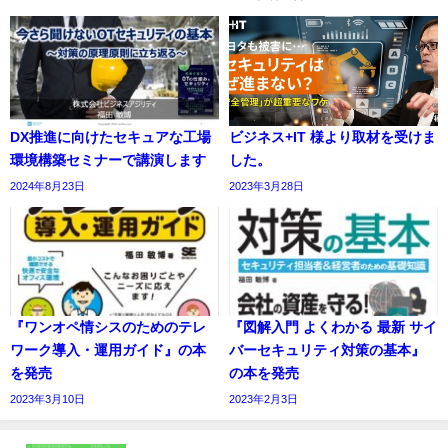
DX推進に向けたセキュアな工場
ビジネス+IT 様より取材を受けま
環境構築セミナーで講演します
した。
2024年8月23日
2023年3月28日
『ワンオペ情シスのためのテレ
『図解入門 よくわかる 最新 サイ
ワーク導入・運用ガイド』の本
バーセキュリティ対策の基本』
を発売
の本を発売
2023年3月10日
2023年2月3日