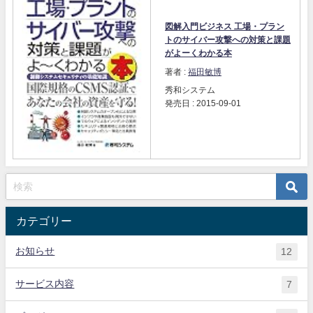
図解入門ビジネス 工場・プラン
トのサイバー攻撃への対策と課題
がよーくわかる本
著者 :
福田敏博
秀和システム
発売日 : 2015-09-01
カテゴリー
お知らせ
12
サービス内容
7