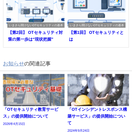
いまさら聞けないOTセキュリティの基本
いまさら聞けないOTセキュリティの基本
【第2回】 OTセキュリティ対
【第1回】 OTセキュリティと
策の第一歩は“現状把握”
は
お知らせ
の関連記事
「OTセキュリティ教育サービ
「OTインシデントレスポンス構
ス」の提供開始について
築サービス」の提供開始につい
て
2026年4月15日
2024年9月24日