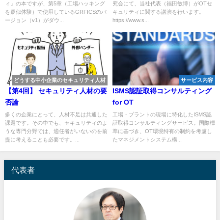
ィ』の本ですが、第5章（工場ハッキング
究会にて、当社代表（福田敏博）がOTセ
を疑似体験）で使用しているGRFICSのバ
キュリティに関する講演を行います。
ージョン（v1）がダウ...
https://www.s...
どうする中小企業のセキュリティ人材
サービス内容
【第4回】 セキュリティ人材の要
ISMS認証取得コンサルティング
否論
for OT
多くの企業にとって、人材不足は共通した
工場・プラントの現場に特化したISMS認
課題です。その中でも、セキュリティのよ
証取得コンサルティングサービス。国際標
うな専門分野では、適任者がいないのを前
準に基づき、OT環境特有の制約を考慮し
提に考えることも必要です。...
たマネジメントシステム構...
代表者