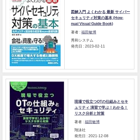
図解入門 よくわかる 最新 サイバー
セキュリティ対策の基本 (How-
nual Visual Guide Book)
著者 :
福田敏博
秀和システム
発売日 : 2023-02-11
現場で役立つOTの仕組みとセキ
ュリティ 演習で学ぶ！わかる！
リスク分析と対策
著者 :
福田敏博
翔泳社
発売日 : 2021-12-08